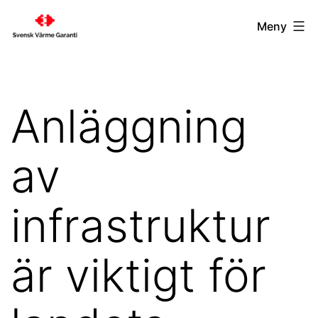
Hoppa
svenskvarmegaranti.se
Meny
till
innehåll
Anläggning
av
infrastruktur
är viktigt för