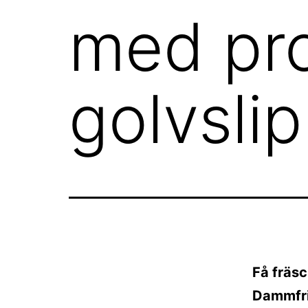
med pro
golvsli
Få fräsc
Dammfria