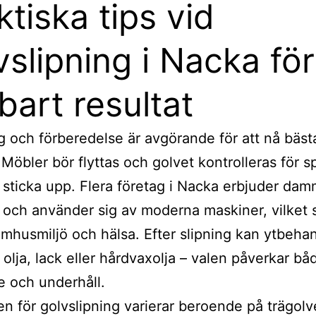
ktiska tips vid
vslipning i Nacka för
lbart resultat
g och förberedelse är avgörande för att nå bäst
 Möbler bör flyttas och golvet kontrolleras för s
sticka upp. Flera företag i Nacka erbjuder dam
och använder sig av moderna maskiner, vilket 
mhusmiljö och hälsa. Efter slipning kan ytbeha
olja, lack eller hårdvaxolja – valen påverkar bå
 och underhåll.
n för golvslipning varierar beroende på trägolv