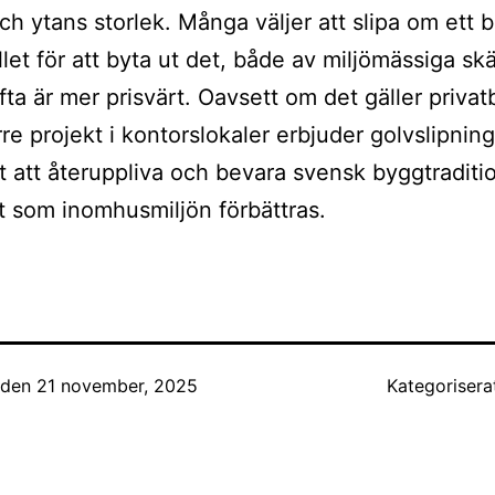
ch ytans storlek. Många väljer att slipa om ett be
llet för att byta ut det, både av miljömässiga skä
ofta är mer prisvärt. Oavsett om det gäller priva
örre projekt i kontorslokaler erbjuder golvslipnin
t att återuppliva och bevara svensk byggtraditi
t som inomhusmiljön förbättras.
t den
21 november, 2025
Kategoriser