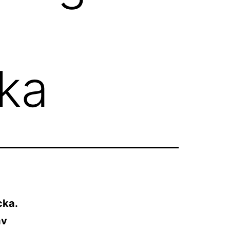
cka
cka.
av