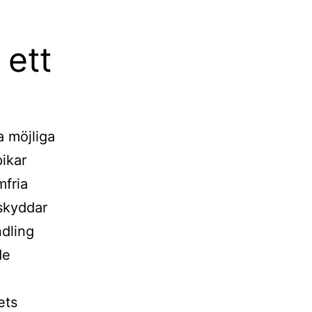
 ett
a möjliga
pikar
mfria
skyddar
ndling
de
ets