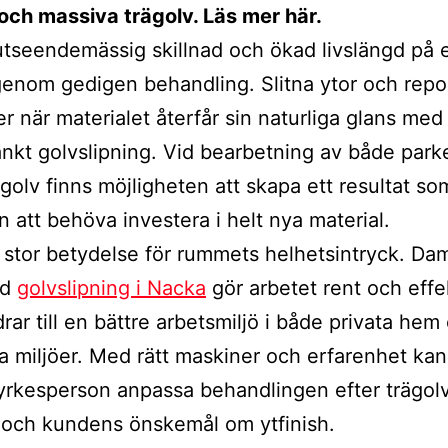
och massiva trägolv. Läs mer här.
tseendemässig skillnad och ökad livslängd på e
genom gedigen behandling. Slitna ytor och repo
er när materialet återfår sin naturliga glans med
kt golvslipning. Vid bearbetning av både park
golv finns möjligheten att skapa ett resultat s
an att behöva investera i helt nya material.
 stor betydelse för rummets helhetsintryck. Da
id
golvslipning i Nacka
gör arbetet rent och effek
drar till en bättre arbetsmiljö i både privata hem
ga miljöer. Med rätt maskiner och erfarenhet ka
 yrkesperson anpassa behandlingen efter trägol
 och kundens önskemål om ytfinish.