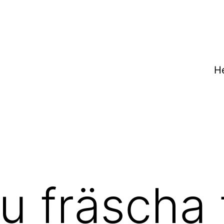
H
du fräscha 