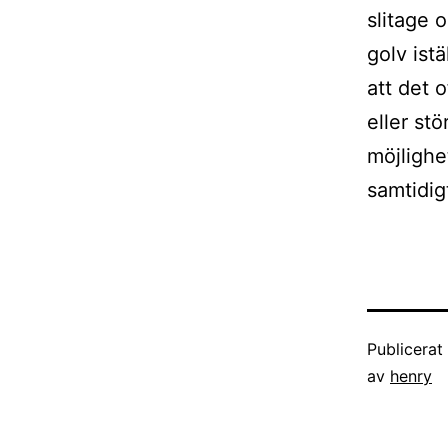
slitage o
golv istä
att det 
eller st
möjlighe
samtidig
Publicera
av
henry