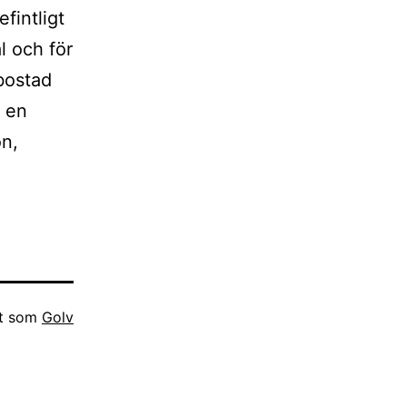
fintligt
l och för
tbostad
g en
on,
at som
Golv