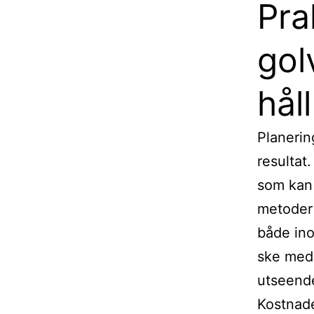
Pra
gol
hål
Planerin
resultat.
som kan 
metoder 
både ino
ske med 
utseende
Kostnade