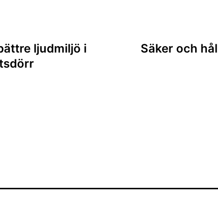
ing
ttre ljudmiljö i
Säker och hål
tsdörr