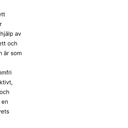
tt
r
 hjälp av
ett och
om är som
mmfri
tivt,
 och
n en
vets