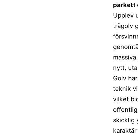
parkett 
Upplev u
trägolv 
försvinn
genomtän
massiva 
nytt, ut
Golv har
teknik v
vilket bi
offentli
skicklig
karaktär