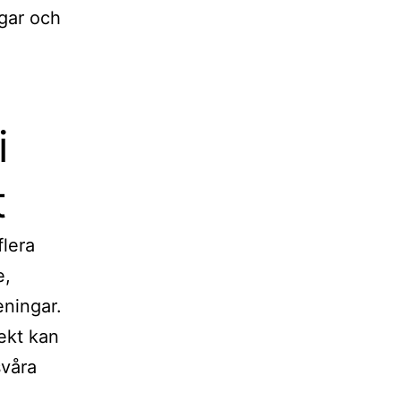
ngar och
i
t
flera
e,
eningar.
jekt kan
svåra