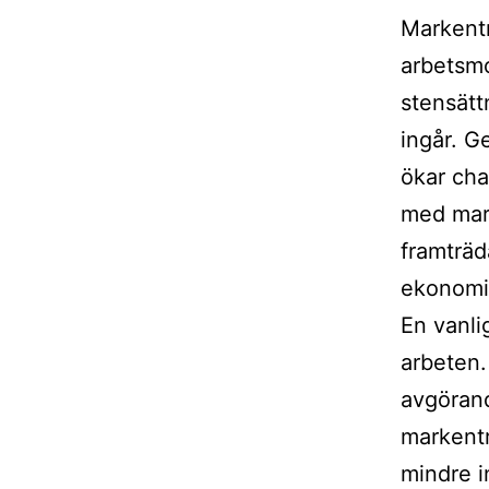
Markent
arbetsmo
stensätt
ingår. G
ökar cha
med mark
framträd
ekonomi 
En vanlig
arbeten
avgörand
markentr
mindre i