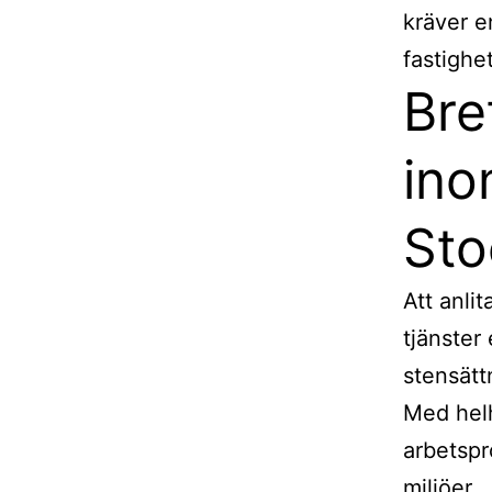
kräver e
fastighe
Bre
ino
Sto
Att anli
tjänster
stensätt
Med helh
arbetspr
miljöer.