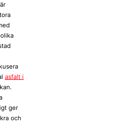
är
tora
 med
 olika
stad
okusera
al
asfalt i
rkan.
a
igt ger
äkra och