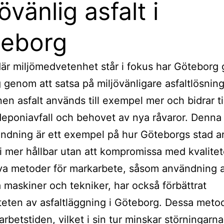
övänlig asfalt i
eborg
 där miljömedvetenhet står i fokus har Göteborg 
 genom att satsa på miljövänligare asfaltlösning
en asfalt används till exempel mer och bidrar til
eponiavfall och behovet av nya råvaror. Denna
ndning är ett exempel på hur Göteborgs stad a
bli mer hållbar utan att kompromissa med kvalite
va metoder för markarbete, såsom användning 
maskiner och tekniker, har också förbättrat
iteten av asfaltläggning i Göteborg. Dessa meto
arbetstiden, vilket i sin tur minskar störningarna