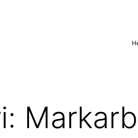
H
i:
Markarb