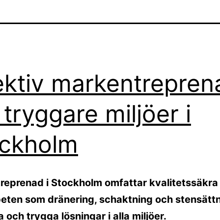
ektiv markentrepren
 tryggare miljöer i
ckholm
reprenad i Stockholm omfattar kvalitetssäkra
eten som dränering, schaktning och stensättn
a och trygga lösningar i alla miljöer.