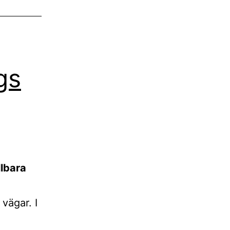
gs
llbara
 vägar. I