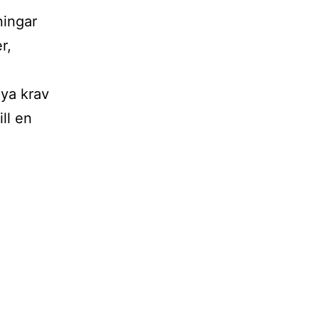
ningar
r,
nya krav
ll en