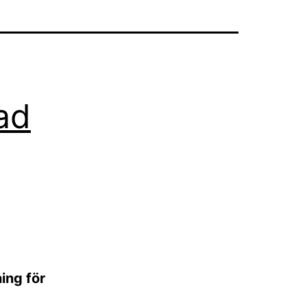
ad
ing för