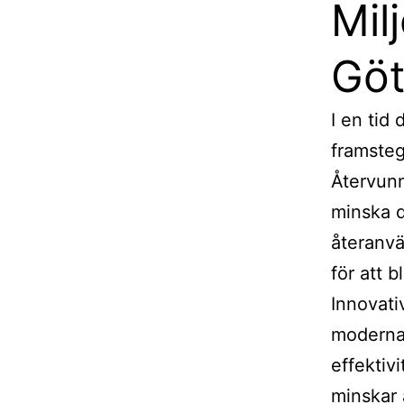
Milj
Göt
I en tid
framsteg
Återvunn
minska d
återanvä
för att 
Innovati
moderna 
effektiv
minskar 