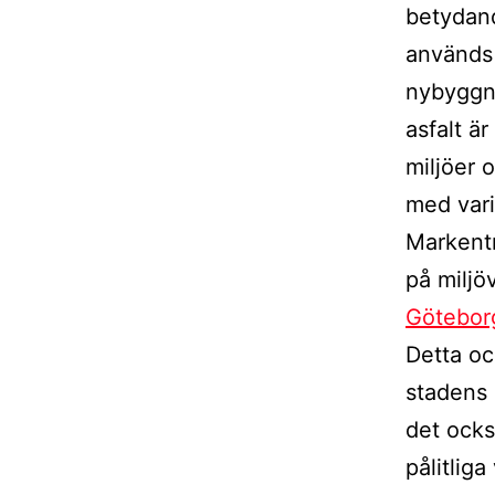
betydand
används a
nybyggna
asfalt är
miljöer 
med vari
Markentr
på miljö
Götebor
Detta oc
stadens 
det ocks
pålitlig