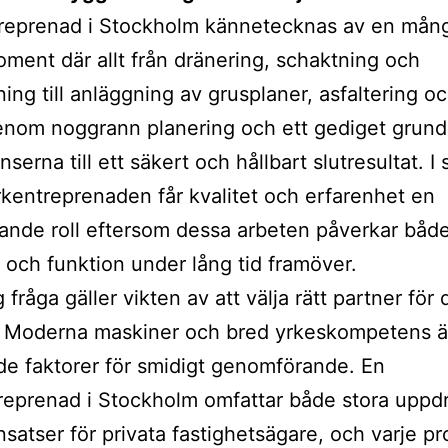
reprenad i Stockholm kännetecknas av en mång
ment där allt från dränering, schaktning och
ning till anläggning av grusplaner, asfaltering o
enom noggrann planering och ett gediget grun
nserna till ett säkert och hållbart slutresultat. 
entreprenaden får kvalitet och erfarenhet en
ande roll eftersom dessa arbeten påverkar båd
och funktion under lång tid framöver.
 fråga gäller vikten av att välja rätt partner för
. Moderna maskiner och bred yrkeskompetens ä
e faktorer för smidigt genomförande. En
eprenad i Stockholm omfattar både stora uppd
nsatser för privata fastighetsägare, och varje pr