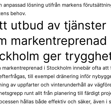
n anpassad lösning utifrån markens förutsättni
tens behov.
tt utbud av tjänster
m markentreprenad 
ckholm ger trygghe
ta markentreprenad i Stockholm innebär ofta att 
 efterfrågas, till exempel dränering inför nybygg
ning av uppfarter och vinterunderhåll av vägför
etsgrepp runt allt från planering till färdigt pro
ocessen hållas både effektiv och säker, även i 