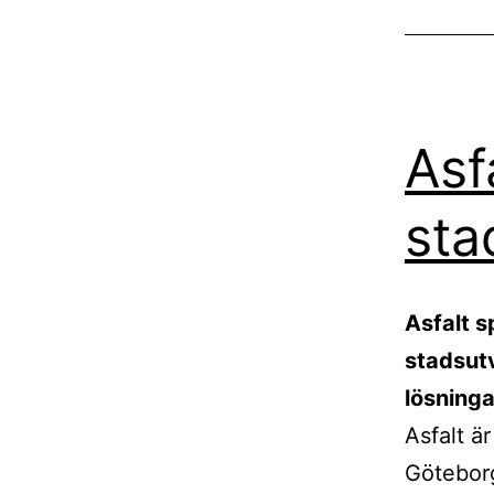
Asf
sta
Asfalt s
stadsutv
lösninga
Asfalt är
Göteborg