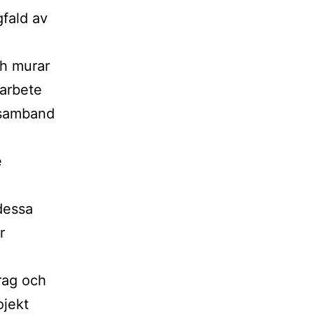
fald av
ch murar
darbete
I samband
e
 dessa
r
rag och
ojekt