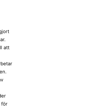
gjort
ar.
l att
rbetar
ten.
av
der
 för