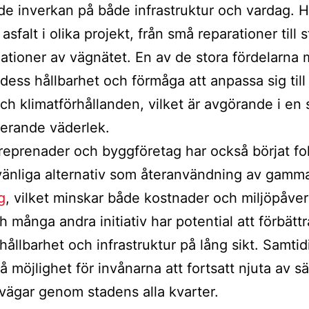
e inverkan på både infrastruktur och vardag. H
sfalt i olika projekt, från små reparationer till s
tioner av vägnätet. En av de stora fördelarna
 dess hållbarhet och förmåga att anpassa sig till
och klimatförhållanden, vilket är avgörande i en 
erande väderlek.
eprenader och byggföretag har också börjat f
vänliga alternativ som återanvändning av gamm
g
, vilket minskar både kostnader och miljöpåve
h många andra initiativ har potential att förbättr
hållbarhet och infrastruktur på lång sikt. Samtid
å möjlighet för invånarna att fortsatt njuta av s
a vägar genom stadens alla kvarter.