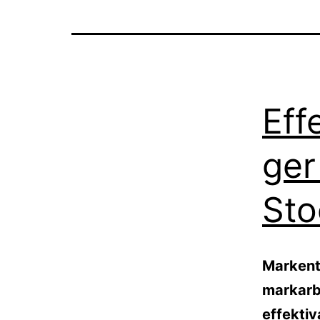
Eff
ger
Sto
Markent
markarb
effektiv